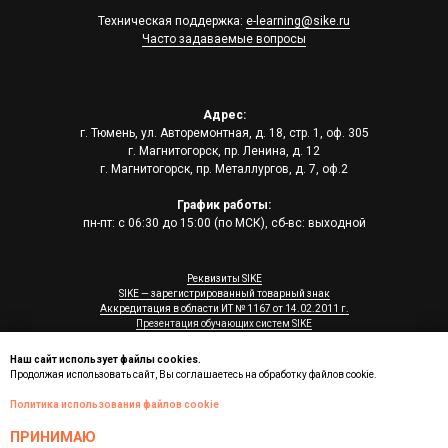
Техническая поддержка:
e-learning@sike.ru
Часто задаваемые вопросы
Адрес:
г. Тюмень, ул. Авторемонтная, д. 18, стр. 1, оф. 305
г. Магнитогорск, пр. Ленина, д. 12
г. Магнитогорск, пр. Металлургов, д. 7, оф.2
График работы:
пн-пт: с 06:30 до 15:00 (по МСК), сб-вс: выходной
Реквизиты SIKE
SIKE — зарегистрированный товарный знак
Аккредитация в области ИТ № 1167 от 14.02.2011 г.
Презентация обучающих систем SIKE
© 2006 - 2026, SIKE
Наш сайт использует файлы cookies.
Продолжая использовать сайт, Вы соглашаетесь на обработку файлов cookie.
Политика использования файлов cookie
ПРИНИМАЮ