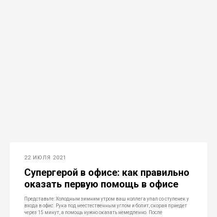
22 ИЮЛЯ 2021
Супергерой в офисе: как правильно
оказать первую помощь в офисе
Представьте: Холодным зимним утром ваш коллега упал со ступенек у
входа в офис. Рука под неестественным углом и болит, скорая приедет
через 15 минут, а помощь нужно оказать немедленно. После