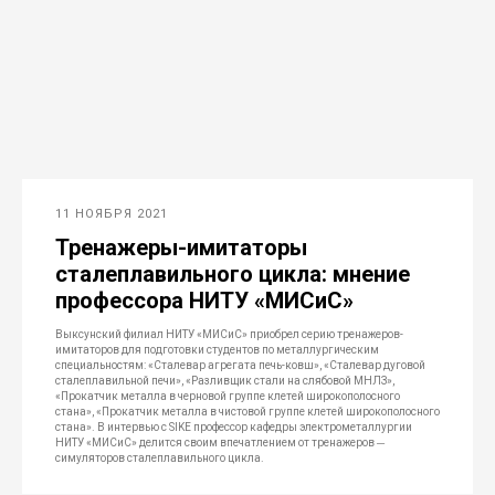
11 НОЯБРЯ 2021
Тренажеры-имитаторы
сталеплавильного цикла: мнение
профессора НИТУ «МИСиС»
Выксунский филиал НИТУ «МИСиС» приобрел серию тренажеров-
имитаторов для подготовки студентов по металлургическим
специальностям: «Сталевар агрегата печь-ковш», «Сталевар дуговой
сталеплавильной печи», «Разливщик стали на слябовой МНЛЗ»,
«Прокатчик металла в черновой группе клетей широкополосного
стана», «Прокатчик металла в чистовой группе клетей широкополосного
стана». В интервью с SIKE профессор кафедры электрометаллургии
НИТУ «МИСиС» делится своим впечатлением от тренажеров ─​
симуляторов сталеплавильного цикла.